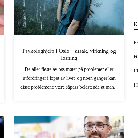
T
K
B
Psykologhjelp i Oslo – årsak, virkning og
F
løsning
De aller fleste av oss møter på problemer eller
H
utfordringer i løpet av livet, og noen ganger kan
H
disse problemene være såpass belastende at man...