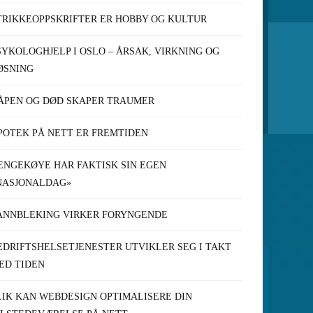
TRIKKEOPPSKRIFTER ER HOBBY OG KULTUR
SYKOLOGHJELP I OSLO – ÅRSAK, VIRKNING OG
ØSNING
ÅPEN OG DØD SKAPER TRAUMER
POTEK PÅ NETT ER FREMTIDEN
ENGEKØYE HAR FAKTISK SIN EGEN
NASJONALDAG»
ANNBLEKING VIRKER FORYNGENDE
EDRIFTSHELSETJENESTER UTVIKLER SEG I TAKT
ED TIDEN
LIK KAN WEBDESIGN OPTIMALISERE DIN