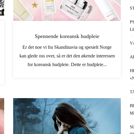
S
P
L
Spennende koreansk hudpleie
V
Er det noe vi fra Skandinavia og spesielt Norge
kan glede oss over, så er det den økende interessen
A
for koreansk hudpleie. Dette er hudpleie...
H
«
T
B
M
S