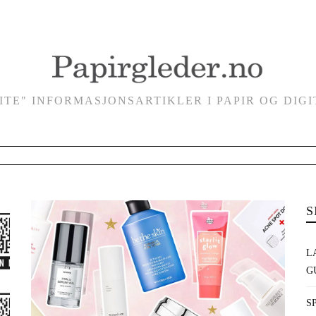
VITE" INFORMASJONSARTIKLER I PAPIR OG DIG
S
L
G
S