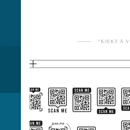
Skip
to
content
"KJEKT Å 