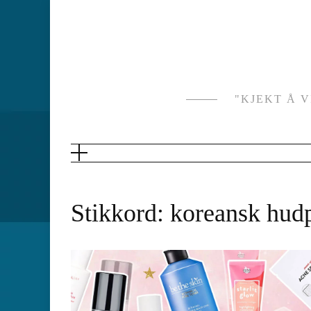
Skip
to
content
"KJEKT Å 
Stikkord:
koreansk hudp