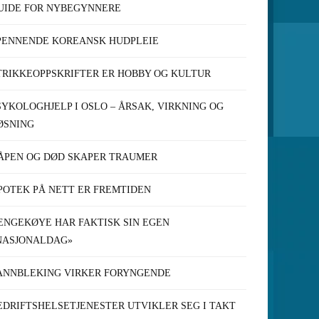
UIDE FOR NYBEGYNNERE
PENNENDE KOREANSK HUDPLEIE
TRIKKEOPPSKRIFTER ER HOBBY OG KULTUR
SYKOLOGHJELP I OSLO – ÅRSAK, VIRKNING OG
ØSNING
ÅPEN OG DØD SKAPER TRAUMER
POTEK PÅ NETT ER FREMTIDEN
ENGEKØYE HAR FAKTISK SIN EGEN
NASJONALDAG»
ANNBLEKING VIRKER FORYNGENDE
EDRIFTSHELSETJENESTER UTVIKLER SEG I TAKT