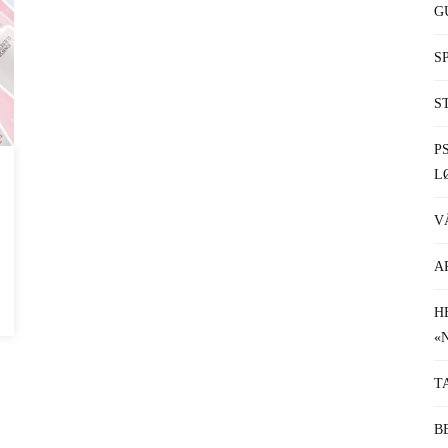
G
S
S
P
L
V
A
H
«
T
B