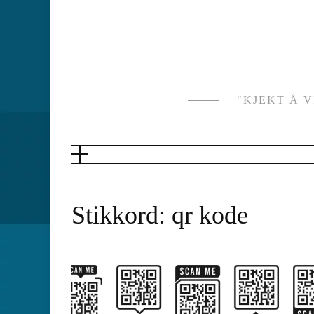
Skip
to
content
"KJEKT Å 
Stikkord:
qr kode