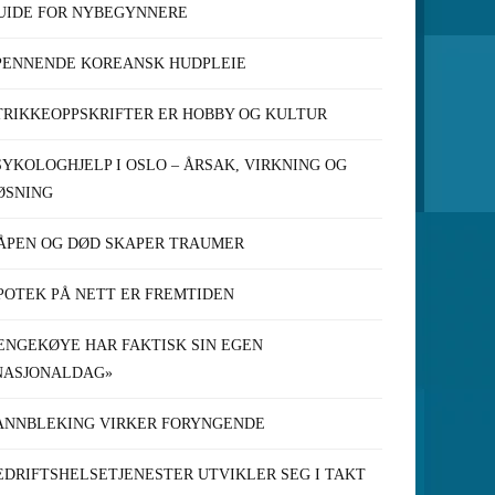
UIDE FOR NYBEGYNNERE
PENNENDE KOREANSK HUDPLEIE
TRIKKEOPPSKRIFTER ER HOBBY OG KULTUR
SYKOLOGHJELP I OSLO – ÅRSAK, VIRKNING OG
ØSNING
ÅPEN OG DØD SKAPER TRAUMER
POTEK PÅ NETT ER FREMTIDEN
ENGEKØYE HAR FAKTISK SIN EGEN
NASJONALDAG»
ANNBLEKING VIRKER FORYNGENDE
EDRIFTSHELSETJENESTER UTVIKLER SEG I TAKT