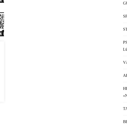
G
S
S
P
L
V
A
H
«
T
B